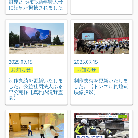
財界さっぽろ新年特大号
に記事が掲載されました
2025.07.15
2025.07.15
お知らせ
お知らせ
制作実績を更新いたしま
制作実績を更新いたしま
した。公益社団法人ふる
した。【トンネル貫通式
里公苑様【真駒内滝野霊
映像投影】
園】