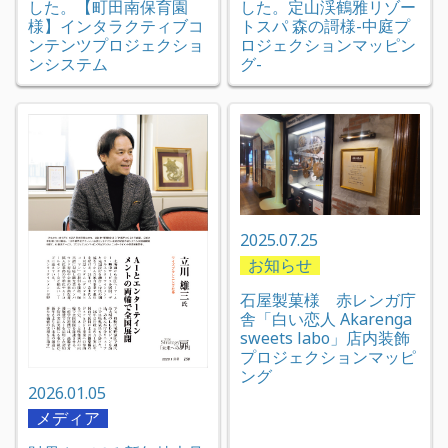
した。【町田南保育園
した。定山渓鶴雅リゾー
様】インタラクティブコ
トスパ 森の謌様-中庭プ
ンテンツプロジェクショ
ロジェクションマッピン
ンシステム
グ-
2025.07.25
お知らせ
石屋製菓様 赤レンガ庁
舎「白い恋人 Akarenga
sweets labo」店内装飾
プロジェクションマッピ
ング
2026.01.05
メディア