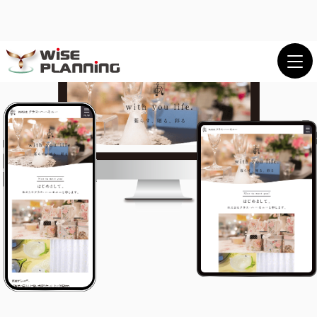
プロジェクションマッピング映像制作会社。
機材選定から施工までワンストップで提供。
メニュー
閉じる